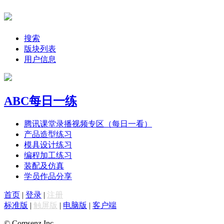
搜索
版块列表
用户信息
ABC每日一练
腾讯课堂录播视频专区（每日一看）
产品造型练习
模具设计练习
编程加工练习
装配及仿真
学员作品分享
首页
|
登录
|
注册
标准版
|
触屏版
|
电脑版
|
客户端
© Comsenz Inc.