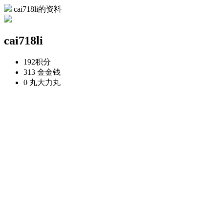
cai718li的资料
cai718li
192
积分
313 金
金钱
0 丸
大力丸