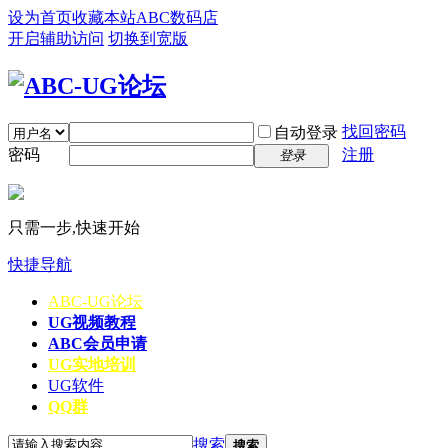
设为首页
收藏本站
ABC数码店
开启辅助访问
切换到宽版
找回密码
自动登录
密码
注册
登录
只需一步,快速开始
快捷导航
ABC-UG论坛
UG视频教程
ABC会员申请
UG实地培训
UG软件
QQ群
搜索
搜索